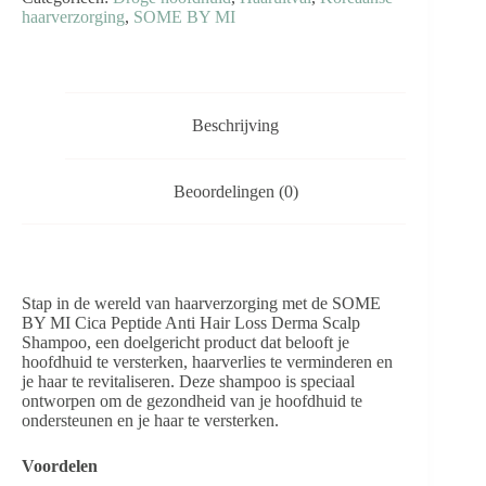
-
haarverzorging
,
SOME BY MI
Cica
Peptide
Anti
Hair
Loss
Derma
Beschrijving
Scalp
Shampoo
aantal
Beoordelingen (0)
Stap in de wereld van haarverzorging met de SOME
BY MI Cica Peptide Anti Hair Loss Derma Scalp
Shampoo, een doelgericht product dat belooft je
hoofdhuid te versterken, haarverlies te verminderen en
je haar te revitaliseren. Deze shampoo is speciaal
ontworpen om de gezondheid van je hoofdhuid te
ondersteunen en je haar te versterken.
Voordelen