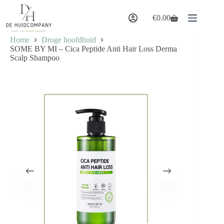
Ga
naar
€
0.00
Winkelwagen
de
inhoud
Home
Droge hoofdhuid
SOME BY MI – Cica Peptide Anti Hair Loss Derma
Scalp Shampoo