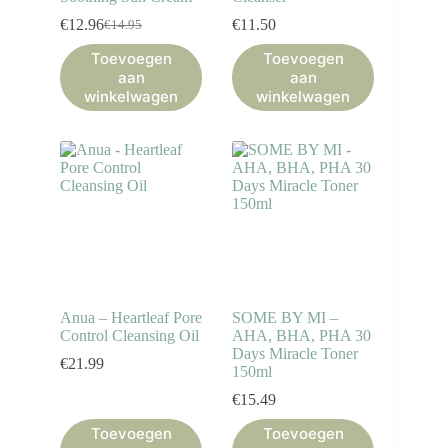
€
12.96
€
11.50
€
14.95
Oorspronkelijke
Huidige
prijs
prijs
Toevoegen
Toevoegen
was:
is:
aan
aan
€14.95.
€12.96.
winkelwagen
winkelwagen
Anua – Heartleaf Pore
SOME BY MI –
Control Cleansing Oil
AHA, BHA, PHA 30
Days Miracle Toner
€
21.99
150ml
€
15.49
Toevoegen
Toevoegen