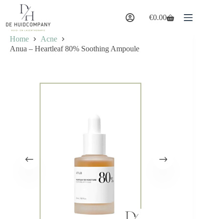
Ga
naar
€
0.00
Winkelwagen
de
inhoud
Home
Acne
Anua – Heartleaf 80% Soothing Ampoule