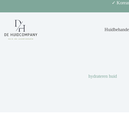
Ga
✓ Korean
naar
de
inhoud
Huidbehande
hydrateren huid