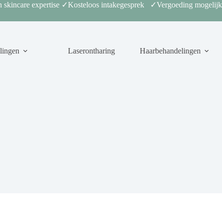
 skincare expertise ✓Kosteloos intakegesprek ✓Vergoeding mogelijk
lingen
Laserontharing
Haarbehandelingen