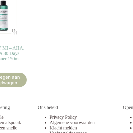
 MI – AHA,
 30 Days
oner 150ml
egen aan
elwagen
ering
Ons beleid
Open
lle
Privacy Policy
en afspraak
Algemene voorwaarden
een snelle
Klacht melden