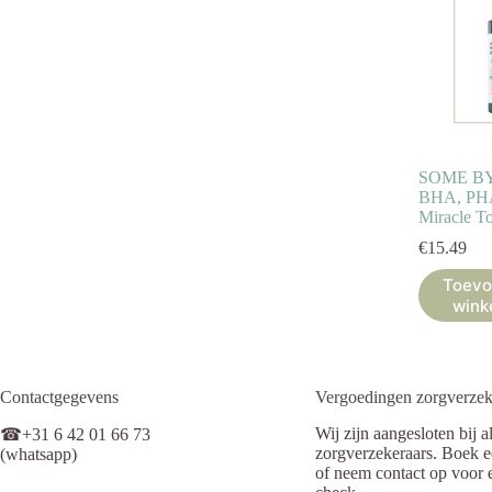
SOME BY
BHA, PHA
Miracle T
€
15.49
Toevo
wink
Contactgegevens
Vergoedingen zorgverzek
Wij zijn aangesloten bij a
☎+31 6 42 01 66 73
zorgverzekeraars. Boek e
(whatsapp)
of neem contact op voor 