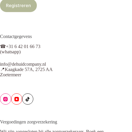
Registreren
Contactgegevens
☎+31 6 42 01 66 73
(whatsapp)
info@dehuidcompany.nl
📍Kaagkade 57A, 2725 AA
Zoetermeer
Vergoedingen zorgverzekering
Wij zijn aangesloten bij alle zorgverzekeraars. Boek een