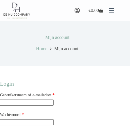
Ga
naar
€
0.00
Winkelwagen
de
inhoud
Mijn account
Home
Mijn account
Login
Vereist
Gebruikersnaam of e-mailadres
*
Vereist
Wachtwoord
*