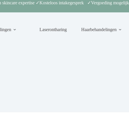
 skincare expertise ✓Kosteloos intakegesprek ✓Vergoeding mogelijk
lingen
Laserontharing
Haarbehandelingen