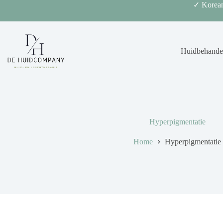
Ga
✓ Korean
naar
de
inhoud
Huidbehande
Hyperpigmentatie
Home
Hyperpigmentatie